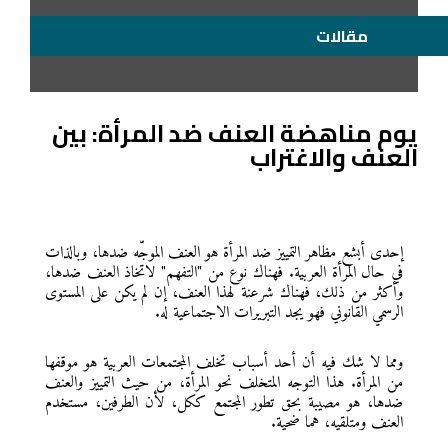
مقالات
يوم مناهضة العنف ضد المرأة: بين
العنف والاغتراب
إ
حدى أبشع مظاهر التمييز ضد المرأة هو العنف الموجّه ضدها، وبالذات
في حال المرأة العربية. فهناك نوع من "التفهم" لاتخاذ العنف ضدها،
وأكثر من ذلك، فهناك شرعنة لهذا العنف، إن لم يكن على المستوى
الرسمي القانوني فهو يجد التبريرات الاجتماعية له.
ومما لا شك فيه أن أحد أسباب تخلف المجتمعات العربية هو موقفها
من المرأة. هذا التوجه المتخلف نحو المرأة، من حيث التمييز والعنف
ضدها، هو مصيبة بحق تطور المجتمع ككل، لأن الطرفين، مستخدم
العنف ومتلقيه، هما ضحية.