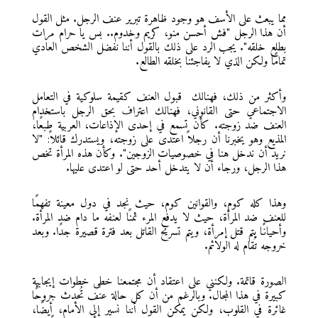
مما يبعث على الأسف هو وجود ظاهرة تبرير عنف الرجل. مثل القول
أن هذا الرجل "فش أحسن منو، كريم وخدوم.. بس يا حرام مرات
بطلع خلقه". يجب الرد على ذلك بالقول أننا نفضل الشخص العادي
تمامًا ولكن الذي لا يفاجئنا بخلقه الطالع.
وأكثر من ذلك، فهنالك قبول العنف كقيمة سلوكية في التعامل
الاجتماعي حتى القانوني، فهنالك اعتراف بحق الرجل باستخدام
العنف ضد زوجته. كأن تسمع في إحدى الإذاعات، العربية طبعًا،
المذيع وهو يخبرنا أن رجلاً اعتدى على زوجته، ويستدرك قائلاً: "لا
نريد أن ندخل هنا في خصوصيات الزوجين". وكأن هذه المرأة تخص
هذا الرجل، ورجاء أن لا يتدخل أحد حتى لو اعتدى عليها.
وهذا كله كوم، والقوانين كوم، حيث نجد في دول معينة تفهمًا
للعنف ضد المرأة، حيث لا يدفع المرء ثمنًا لعنفه ما دام ضد المرأة.
وأحيانًا يتم قتل إمرأة، ويتم تسريح القاتل بعد فترة قصيرة جدًا. وبعد
خروجه تُقام له الولائم.
الصورة قاتمة. ولكنني على اعتقاد أن مجتمعنا خطى خطوات إيجابية
كبيرة في هذا المجال. وبالرغم من أن كل حالة عنف تُحدث جروحًا
غائرة في القلوب، ولكن يمكن القول أننا نسير إلى الأمام، أيضًا،