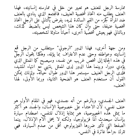
ممارسة الرجل للعنف هو تعبير عن خلل في ممارسته إنسانيته، فهذا
العنف يتطلب منه اتخاذ شخصية العنيف، فالمجتمع الذي ينادي بالعنف
ضد المرأة كجزء من القيم السائدة لديه، يفرض بالتالي على الرجل اتخاذ
شخصية عنيفة، حتى وإن كان هذا الشخص ليس بالضبط كذلك،
وبالتالي فهو يعيش شخصية أخرى، أحياناً مناوئة لشخصيته.
ومن جهة أخرى، فهذا الدور "الرجولي" سيتطلب من الرجل قمع
إنسانيته وعواطفه وحتى عدم الاعتراف بما يؤلمه. وهكذا يتحول الرجل
في هذه الحالة إلى شخص غريب عن نفسه، وسيصبح كما الممثل الذي
يؤدي دورًا. وبينما هذا الدور لدى الممثل ينتهي مع انتهاء المشهد،
فلدى الرجل العنيف سيستمر هذا الدور طوال حياته. ولذلك يمكن
القول أن مستخدم العنف هو الضحية الثانية، وربما الأولى، لهذا
العنف.
العنف الجسدي، وبالرغم من أنه جسدي، فهو في المقام الأول هو
عنف نفسي، لأن الاعتداء على خصوصية الإنسان، والجسد هو أكثر
ما يمثل هذه الخصوصية، هو بمثابة إذلال للنفس. اصطدام سيارة
بإنسان سيحدث ألمًا فزيولوجيًا، ولكنه لا يحمل آلام الإذلال. بينما
الصفعة التي تأثير ضررها الفيزيولوجي أقل من صدم السيارة، فهي
تترك جراحًا غائرة في النفس.