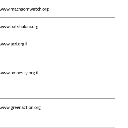
www.machsomwatch.org
محسوم
www.batshalom.org
بنت السلام
www.acri.org.il
جمعية حقوق
المواطن في
إسرائيل
www.amnesty.org.il
آمنيستي –
منظمة العفو
الدولية -
إسرائيل
www.greenaction.org
פעולה
ירוקה -
Green
Action