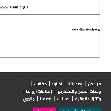
il
www.elem.org.
עלם העמותה
לנוער
בסיכון
www.dira
المركز العربي للحقوق
والسياسات
إصداراتنا
اخبارنا
مقالات
مل والمشاريع
إئتلافات\روابط
قية
إعلانات
إدعمنا
جاليري