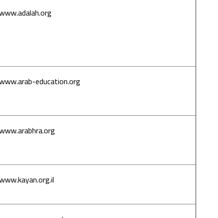
www.adalah.org
عدالة – المركز
القانوني
لحقوق الأقلية
العربية في
إسرائيل
www.arab-education.org
لجنة متابعة
قضايا التعليم
العربي
www.arabhra.org
المؤسسة
العربية لحقوق
الإنسان
www.kayan.org.il
كيان – تنظيم
نسوي