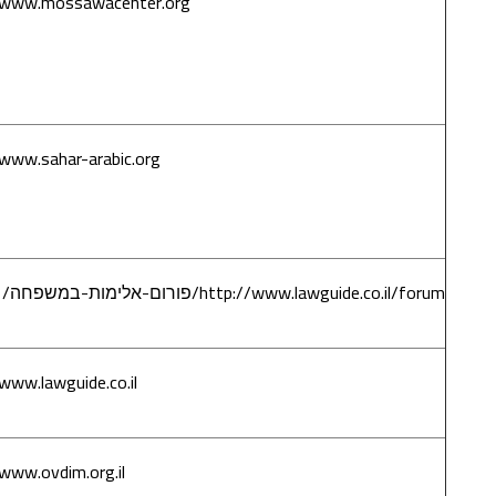
www.mossawacenter.org
مركز مساواة
لحقوق
المواطنين
العرب في
إسرائيل
www.sahar-arabic.org
جمعية سهر-
مساعدة
وإصغاء عبر
الشبكة
http://www.lawg/פורום-אלימות-במשפחה/
رابط معلوماتي
حول العنف في
العائلة
www.lawguide.co.il
موقع مساعدة
قانونية – مجاناً
www.ovdim.org.il
رابط معلوماتي
قانوني حقوق