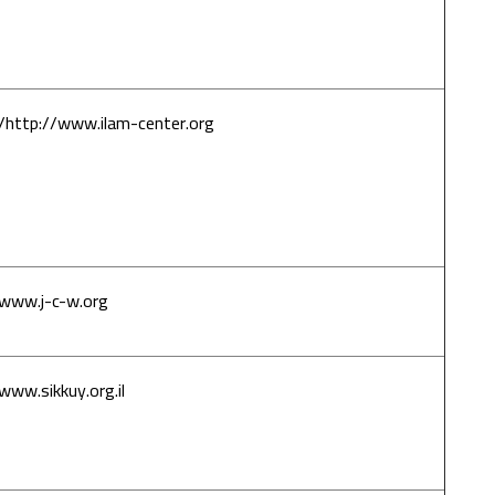
فلسطينيات
مثليات
http://www.ilam-center.org/
إعلام - مركز
إعلامي
للمجتمع
العربي
الفلسطيني في
إسرائيل
www.j-c-w.org
مركز القدس
للنساء
www.sikkuy.org.il
سيكوي-
الجمعية لدعم
المساواة
المدنية