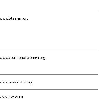
إسرائيل
www.btselem.org
بتسيلم – مركز
المعلومات
الإسرائيلي
لحقوق الإنسان
في الأراضي
المحتلة
www.coalitionofwomen.org
تحالف النساء
من أجل السلام
العادل
www.newprofile.org
بروفيل جديد
www.iwc.org.il
هيئة النساء
الدولية