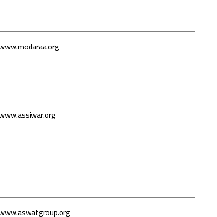
الاعتداءات
الجنسية
www.modaraa.org
منتدى مدراء
أقسام
الخدمات
الاجتماعية
العرب
www.assiwar.org
السوار –
الحركة
النسوية
العربية لدعم
ضحايا
الاعتداءات
الجنسية
www.aswatgroup.org
أصوات – نساء