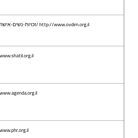
العمل
http://www.ovdim.org.il
/זכויות-נשים-אישה
رابط معلوماتي
حقوق النساء
في العمل
www.shatil.org.il
شتيل –
خدمات
دعم واستشارة
للجمعيات
www.agenda.org.il
أجندة – المركز
الإسرائيلي
للإستراتيجية
الإعلامية
www.phr.org.il
أطباء لحقوق
الإنسان في