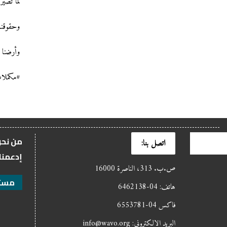
لما تصير
وحقوقنا
وأرضنا ح
#مكملات
من نح
اتصل بنا:
إدعمنا
ص.ب. 313، الناصرة 16000
مستن
هاتف: 04-6462138
فاكس 04-6553781
البريد الالكتروني: info@wavo.org