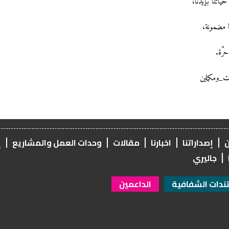
 حياتنا بإيدنا،
 مضمونة،
رّة.
_ومكملين
ن
إصداراتنا
اخبارنا
مقالات
وحدات العمل والمشاريع
إ
جاليري
دات الشفافية
الداعمين