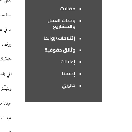
بكفي اح
مقالات
بدنا مسا
وحدات العمل
والمشاريع
ما في ع
إئتلافات\روابط
ووقف الإ
وثائق حقوقية
وتفكيك 
إعلانات
إدعمنا
اللي بتخ
جاليري
وبتهمّش
عيدنا م
عيدنا لما