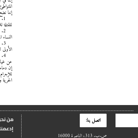
إننا في
المتواط
إننا نضع
1.
للقتلة 
2.
النساء ا
3.
الأولى ل
4.
عن غيا
إن دماء
للإجرام.
الحرية و
من نح
اتصل بنا:
إدعمنا
ص.ب. 313، الناصرة 16000