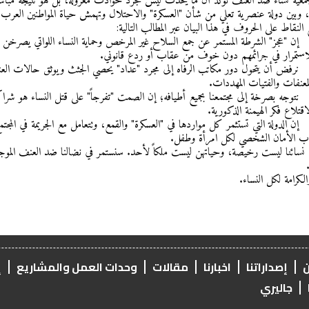
 جمعية نساء ضد العنف نؤكد أن ما يحدث ليس مجرد حوادث معزولة، بل هو نتيجة مباش
ئ، وبين دولة عنصرية تعلي من شأن "العسكرة" والاحتلال وتهمش حياة المواطنين العرب، 
 النقاط على الحروف في هذا البيان عبر المطالب التالية:
 إن "عجز" الشرطة المستمر عن جمع السلاح غير المرخص وحماية النساء اللواتي يصرخن طل
للاستمرار في جرائمهم دون خوف من عقاب أو ردع قانوني.
 نرفض أن يتحول دور مكاتب الرفاه إلى مجرد "عداد" يحصي الجثث ويوثق حالات العن
لمعنفات والفتيات المهددات.
 نتوجه بصرخة إلى مجتمعنا بجميع أطيافه؛ إن الصمت "تفرجاً" على قتل النساء هو شر
اقتلاع فكر الهيمنة الذكورية.
 إن الدولة التي تستثمر كل مواردها في "العسكرة" والقمع، وتتعامل مع الجريمة في الم
ب الأمان الشخصي لكل امرأة وطفل.
 نسائنا ليست رخيصة، وحياتهن ليست ملكاً لأحد. سنستمر في نضالنا ضد العنف الموجه ض
الكرامة لكل النساء.
ن
إصداراتنا
اخبارنا
مقالات
وحدات العمل والمشاريع
إ
جاليري