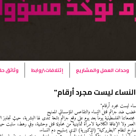
وحدات العمل والمشاريع
إئتلافات\روابط
وثائق ح
النساء ليست مجرد أرقام"
نساء ليست مجرد أرقام"
ب ضد جرائم قتل النساء والتقاعس المؤسساتي الممنهج
جتمعاتنا الفلسطينية يوماً بعد يوم على وقع جرائم بشعة تندى لها البشرية، حيث تجاوز ال
عمر ولا الإعاقة الكلامية لامرأة ثمانينية من محاولة قتل وحشية، وفي رهط، سُلبت حياة
ارخ لنظام "البطريركية" (الذكورية) الذي يستبيح دم النساء.