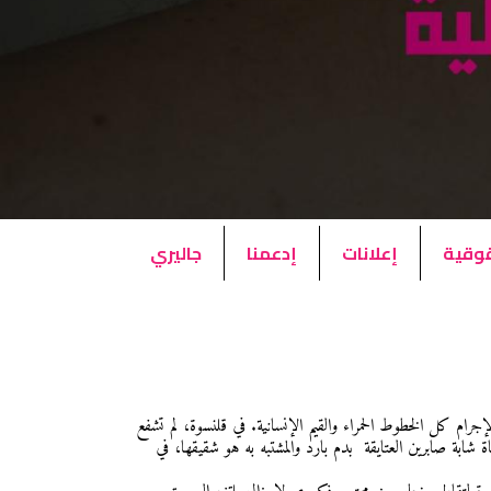
قوقية
إعلانات
إدعمنا
جاليري
إجرام كل الخطوط الحمراء والقيم الإنسانية. في قلنسوة، لم تشفع
 شابة صابرين العتايقة بدم بارد والمشتبه به هو شقيقها، في