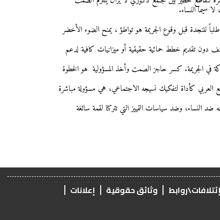
رة لتقاطع خطير بين مجتمع ذكوري لا يزال يلتزم الصمت
لا سيما النساء.
باً للنجدة قبل وقوع الجريمة هو تواطؤ ، يمنح الضوء الأخضر
ف دون تقديم خطط حمائية حقيقية أو ميزانيات كافية لدعم
اكة في الجريمة. كسر حاجز الصمت وأخذ المسؤولية هو الخطوة
جتمع العربي كأداة لتفكيك نسيجه الاجتماعي، هي مسؤولة مباشرة
د النساء، وضد سياسات التمييز التي تتركنا لقمة سائغة
ئتلافات\روابط
وثائق حقوقية
إعلانات