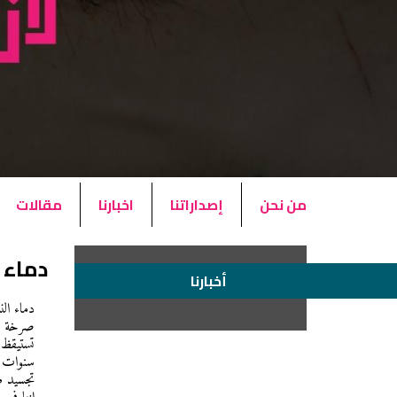
من نحن
إصداراتنا
اخبارنا
مقالات
دماء 
أخبارنا
دماء ال
صرخة غض
تستيقظ م
سنوات ال
تجسيد ص