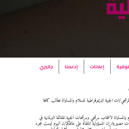
قوقية
إعلانات
إدعمنا
جاليري
مرشحي/ات الجبهة الديموقراطية للسلام والمساواة تطالب كافة
بهة الديموقراطية للسلام والمساواة لانتخاب مرشحي ومرشحات الجبهة للقائمة البرلمانية في
صيرية. إن المسؤولية الملقاة على عاتقكم/ن اليوم ليست مجرد