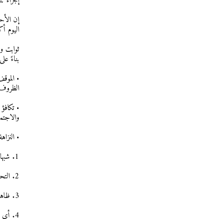
إجراء ت
إن الأحز
اليوم أ
ثوابت وم
بناءً عل
• الموق
الظروف
• تكافؤ
والاجتم
• النزاه
1. شبهات العنف بكافة أشكاله.
2. التحرش الجنسي أو استغلال النفوذ والموقع.
3. ظاهرة تعدد الزوجات، اتساقاً مع مبادئ المساواة والكرامة الإنسانية.
4. أي إدانات جنائية أو سلوكيات تتنافى مع القيم الديمقراطية.