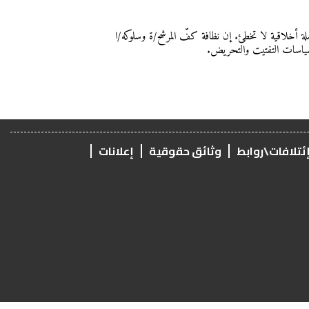
لة أخلاقية لا تخطئ. إن نظافة كفّ المرشح/ة وسلوكه/ا
م سياسات التفتيت والتحريض.
ئتلافات\روابط
وثائق حقوقية
إعلانات