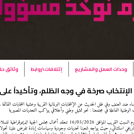
وحدات العمل والمشاريع
إئتلافات\روابط
وثائق ح
الإنتخاب صرخة في وجه الظلم، وتأكيداً على
اء ضد العنف وفي ظل الحديث عن الإنتخابات البرلمانية القريبة وعشية انتخابات القائمة ل
 الوطنية الفاعلة في مجتمعنا : نحو تمثيل وطني وأخلاقي يواكب التحديات المصيرية
بما أن يوم السبت القريب الموافق 16/05/2026 تنعقد أعمال مجلس الج
يخي استثنائي، حيث يواجه شعبنا تحديات وجودية وسياسات إبادة تفرض علينا تحولات م