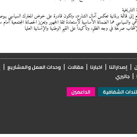
 التاريخية
طلع إلى قائمة برلمانية تعكس آمال الشارع، وتكون قادرة على خوض المعترك السياسي ببوص
عي والسياسي هما الضمانة الأساسية لاستعادة ثقة الجمهور وتعزيز الحصانة المجتمعية أما
نتخاب صرخة في وجه الظلم، وتأكيداً على القيم الوطنية والإنسانية العليا
ن
إصداراتنا
اخبارنا
مقالات
وحدات العمل والمشاريع
إ
جاليري
دات الشفافية
الداعمين