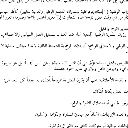
نظيمي، بل هي أمانة وطنية وأخلاقية تتطلب دقة متناهية في اختيار من يمثل نبض النا
اب الوطنية ( الجبهةالديموقراطية للمساواة، التجمع الوطني والعربية للتغيير) كأطر سياس
كثر من أي وقت مضى بترجمة هذه الشعارات إلى معايير اختيار واضحة وصارمة، تعزز الحصان
عايير الترشح والتمثيل
ى رؤيتنا النسوية الوطنية كجمعية نساء ضد العنف، لمستقبل العمل السياسي والاجتماعي، ن
ف الوطني والأخلاقي الواضح: أن يمتلك المرشح/ة الشجاعة الكافية لاتخاذ مواقف مبدئية 
.
 الفرص وتمثيل النساء: نؤكد على أن تمثيل النساء وقضاياهن ليس تجميلياً، بل هو ضرورة 
اعي، ودورهن فاعل ومؤثر في تعزيز صمود مجتمعنا.
ة والقدوة الأخلاقية: يجب أن يكون الممثل/ة نموذجاً يُحتذى به، بعيداً كل البعد عن: