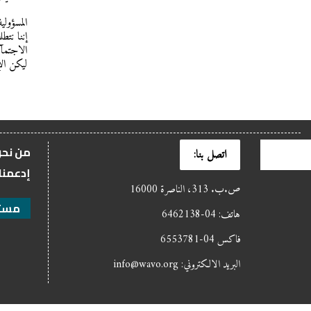
المسؤولية
إننا نت
الاجتما
ليكن الإ
من نح
اتصل بنا:
إدعمنا
ص.ب. 313، الناصرة 16000
مستن
هاتف: 04-6462138
فاكس 04-6553781
البريد الالكتروني: info@wavo.org