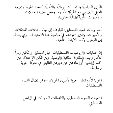
القوى السياسيَة والمؤسسات الوطنيَة والأهليَة: لتوحيد الجهود وتصعيد
العمل التضامني مع الحركة الأسيرة، وجعل قضية المعتقلات
والأسيرات أولوية نضالية وقانونية.
أبناء وبنات شعبنا الفلسطيني: للوقوف إلى جانب عائلات المعتقلات
والأسيرات، وتعزيز صمودهم في مواجهة هذا الاستهداف الذي يهدف
إلى الترهيب وكسر الإرادة الجماعية.
إن الطالبات والرياضيات الفلسطينيات جيل المستقبل ويشكلن رمزاً
للأمل والبناء والمقاومة الثقافية والوطنية، ولن يتمكن الاحتلال من
كسر إرادتهن أو إبعادهن عن دورهن الطليعي في معركة الحرية
والكرامة.
الحرية لأسيراتنا.. الحرية لأسرى الحرية.. وعاش نضال النساء
الفلسطينيات
الجمعيات النسوية الفلسطينية والناشطات النسويات في الداخل
الفلسطيني