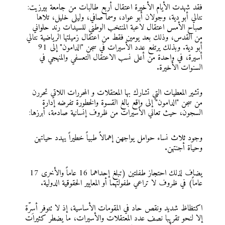
فقد شهدت الأيام الأخيرة اعتقال أربع طالبات من جامعة بيرزيت:
نتالي أبو دية، وجولان أبو عواد، وسما صافي، وليلى خليل، تلاها
صباح الأمس اعتقال لاعبة المنتخب الوطني للسيدات رند حلواني
من القدس، وذلك بعد يومين فقط من اعتقال زميلتها الرياضية نتالي
أبو دية. وبذلك يرتفع عدد الأسيرات في سجن "الدامون" إلى 91
أسيرة، في واحدة من أعلى نسب الاعتقال التعسفي والمنهجي في
السنوات الأخيرة.
وتشير المعطيات التي تشارك بها المعتقلات و المحررات اللاتي تحررن
من سجن "الدامون" إلى واقع بالغ القسوة والخطورة تفرضه إدارة
السجون، حيث تعاني الأسيرات من ظروف إنسانية صادمة، أبرزها:
وجود ثلاث نساء حوامل يواجهن إهمالاً طبياً خطيراً يهدد حياتهن
وحياة أجنتهن.
يضاف لذلك احتجاز طفلتين (تبلغ إحداهما 16 عاماً والأخرى 17
عاماً) في ظروف لا تراعي طفولتهما أو المعايير الحقوقية الدولية.
اكتظاظ شديد ونقص حاد في المقومات الأساسية، إذ لا تتوفر أسِرّة
إلا لنحو تقريبا نصف عدد المعتقلات والأسيرات، ما يضطر كثيرات