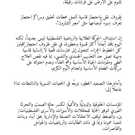
للنوم على الأرض على فرشات رقيقة.
ظروف نقل واحتجاز قاسية تشمل محطات تحقيق ومراكز احتجاز
تُعرف بسوء أوضاعها مثل "معبر الشارون".
إن استهداف الحركة الطلابية والرياضية الفلسطينية ليس جديداً، لكنه
اليوم يتخذ أبعاداً أكثر قسوة وخطورة، في ظل ظروف احتجاز تتجاوز
كل الخطوط الحمراء، لتتحول إلى ممارسات قمعية لا إنسانية قاسيّة
ومهينة تصل حدّ التعذيب الجسدي والنفسي، بما فيه نقص العلاج
الطبي ومقومات الحياة الأساسية وشحّ الغذاء وعدم احتوائه على
مركبات الطعام الأساسية وانعدام النوم الكريم.
وأمام هذا التصعيد الخطير، نوجّه في الجمعيات النسوية والناشطات نداءً
عاجلاً إلى:
المؤسسات الحقوقية والدوليَّة والأمميَة: لكسر حالة الصمت والتحرك
الفوري لتوفير الحماية للمعتقلات والأسيرات والأسرى الفلسطينيات/
ين، والضغط لوقف الاعتقالات التعسفَة والإدارية بحق أبناء وبنات
شعبنا عموما وبما في ذلك الطالبات والرياضيات والحوامل
والقاصرات.