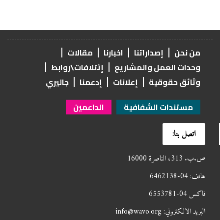
من نحن
إصداراتنا
اخبارنا
مقالات
وحدات العمل والمشاريع
إئتلافات\روابط
وثائق حقوقية
إعلانات
إدعمنا
جاليري
مستندات الشفافية
الداعمين
اتصل بنا:
ص.ب. 313، الناصرة 16000
هاتف: 04-6462138
فاكس 04-6553781
البريد الالكتروني: info@wavo.org