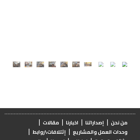
من نحن
إصداراتنا
اخبارنا
مقالات
وحدات العمل والمشاريع
إئتلافات\روابط