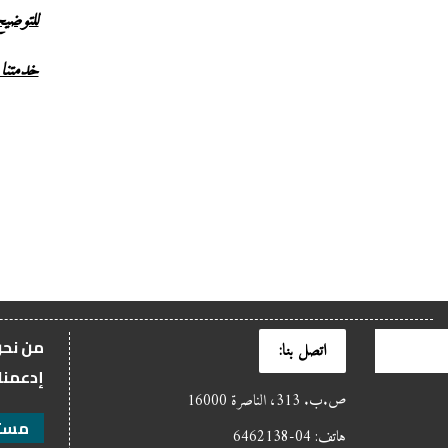
للتوضيح
خدمتنا 
من نح
اتصل بنا:
إدعمنا
ص.ب. 313، الناصرة 16000
مستن
هاتف: 04-6462138