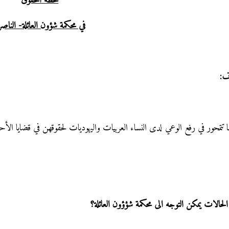
محطة الحقوق
في محكمة شؤون العائلة- الناصر
ف:
ا تتمحور في رفع الوعي لدى النساء العربيات واليهوديات لحقوقهن في قضايا الأح
لحالات يمكن التوجه الى محكمة شؤؤون العائلة؟