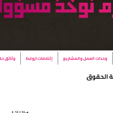
وحدات العمل والمشاريع
إئتلافات\روابط
وثائق ح
 الحقوق