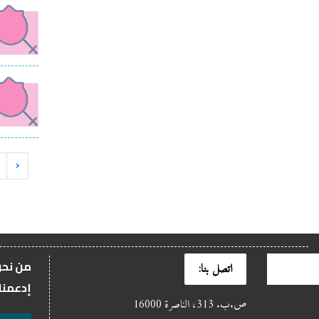
‹
من نح
اتصل بنا:
إدعمنا
ص.ب. 313، الناصرة 16000