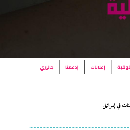
قوقية
إعلانات
إدعمنا
جاليري
طنات في إسرائيل