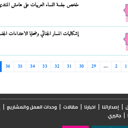
ملخص جلسة النساء العربيات على هامش المنتدى الا
إشكاليات المسار الجنائي وضحايا الاعتداءات الجنس
36
35
34
33
32
31
30
29
...
2
1
ن
إصداراتنا
اخبارنا
مقالات
وحدات العمل والمشاريع
إ
جاليري