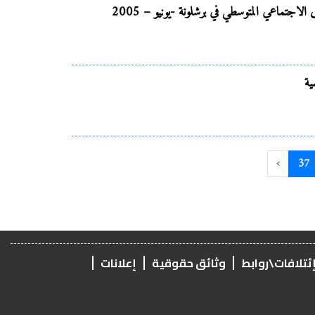
جتماعي المتوسطي في برشلونة -يونيو – 2005
ية
›
37
ئتلافات\روابط
وثائق حقوقية
إعلانات