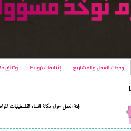
وحدات العمل والمشاريع
إئتلافات\روابط
وثائق ح
ا
لجنة العمل حول مكانة النساء الفلسطينيات الموا